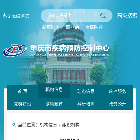
高级搜索
无障碍浏览
新冠肺炎
职业病
疫情防控
机构信息
首 页
动态信息
疾控服务
党群建设
健康教育
科研培训
政务公开
当前位置：
机构信息
>
组织机构