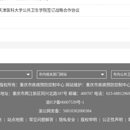
与天津医科大学公共卫生学院签订战略合作协议
市内相关部门网站
市内公共
版权所有：重庆市疾病预防控制中心 网站维护：重庆市疾病预防控制中
地址：重庆市两江新区同兴北路187号 邮编：400707 电话：023-68812969
渝ICP备06007539号-1
渝公网安备：
50010302000384
务
|
站点地图
|
常见问题解答
|
隐私安全
|
版权申明
|
公正性声明
|