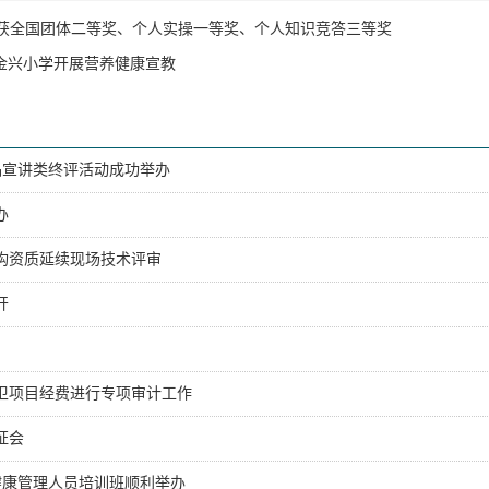
荣获全国团体二等奖、个人实操一等奖、个人知识竞答三等奖
金兴小学开展营养健康宣教
品宣讲类终评活动成功举办
办
构资质延续现场技术评审
开
公卫项目经费进行专项审计工作
证会
业健康管理人员培训班顺利举办