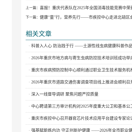
喜报！重庆代表队在2025年全国消毒技能竞赛中
上一篇：
健康“童”行，营养先行——市疾控中心走进北碚区
下一篇：
相关文章
· 科普入人心 防治践于行 ——土源性线虫病健康科普作
· 2026年重庆市地方病与寄生虫病防控技术培训班成功举
· 重庆市疾病预防控制中心顺利通过职业卫生技术服务机
· 2026年重庆市道路交通伤害调查项目线上推进会顺利召
· 深入一线督导调研 聚焦问题严控质量
· 中心聘请第三方审计机构对2025年度重大公卫和基本
· 重庆市疾控中心召开器官芯片技术应用平台建设专家论
· 强基赋能练内功 守正创新护健康 ——2026年全市职