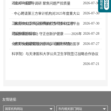
进会顺利召开
2026-07-30
· 深入一线督导调研 聚焦问题严控质量
2026-07-30
· 中心聘请第三方审计机构对2025年度重大公
卫和基本公卫项目经费进行专项审计工作
2026-07-30
· 重庆市疾控中心召开器官芯片技术应用平台
建设专家论证会
2026-07-28
· 强基赋能练内功 守正创新护健康 ——2026年
全市职业健康管理人员培训班顺利举办
2026-07-27
· 重庆市疾病预防控制中心（重庆市预防医学
科学院）与天津医科大学公共卫生学院签订战略合作协议
2026-07-21
友情链接:
国家机构网站
市内相关部门网站