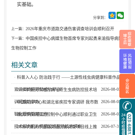
实基础。
分享到：
2026年重庆市道路交通伤害调查培训会顺利召开
上一篇：
中国疾控中心病媒生物首席专家刘起勇来渝指导病媒
下一篇：
生物控制工作
相关文章
· 科普入人心 防治践于行 ——土源性线虫病健康科普作品
宣讲类终评活动成功举办
2026-08-03
· 2026年重庆市地方病与寄生虫病防控技术培
训班成功举办
2026-08-03
· 中国疾控中心和湖北省疾控专家调研 我市数
智化慢病管理工作
2026-08-03
· 重庆市疾病预防控制中心顺利通过职业卫生
技术服务机构资质延续现场技术评审
2026-07-31
· 2026年重庆市道路交通伤害调查项目线上推