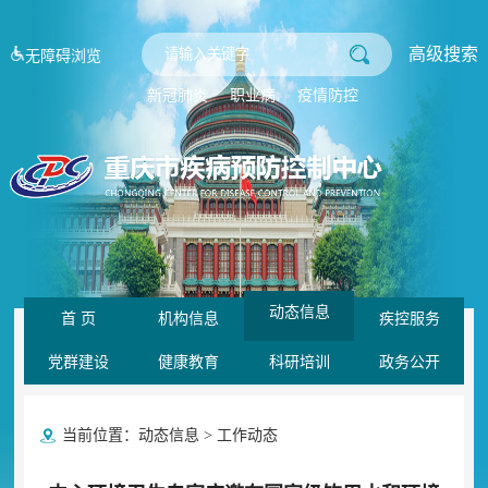
高级搜索
无障碍浏览
新冠肺炎
职业病
疫情防控
动态信息
首 页
机构信息
疾控服务
党群建设
健康教育
科研培训
政务公开
当前位置：
动态信息
>
工作动态