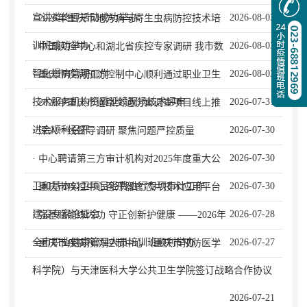
宣讲类终评活动成功举办
2026-08-03
· 2026年重庆市地方病与寄生虫病防控技术培
训班成功举办
2026-08-03
· 中国疾控中心和湖北省疾控专家调研 我市数
智化慢病管理工作
2026-08-03
· 重庆市疾病预防控制中心顺利通过职业卫生
技术服务机构资质延续现场技术评审
2026-07-31
· 2026年重庆市道路交通伤害调查项目线上推
进会顺利召开
2026-07-30
· 深入一线督导调研 聚焦问题严控质量
2026-07-30
· 中心聘请第三方审计机构对2025年度重大公
卫和基本公卫项目经费进行专项审计工作
2026-07-30
· 重庆市疾控中心召开器官芯片技术应用平台
建设专家论证会
2026-07-28
· 强基赋能练内功 守正创新护健康 ——2026年
全市职业健康管理人员培训班顺利举办
2026-07-27
· 重庆市疾病预防控制中心（重庆市预防医学
科学院）与天津医科大学公共卫生学院签订战略合作协议
2026-07-21