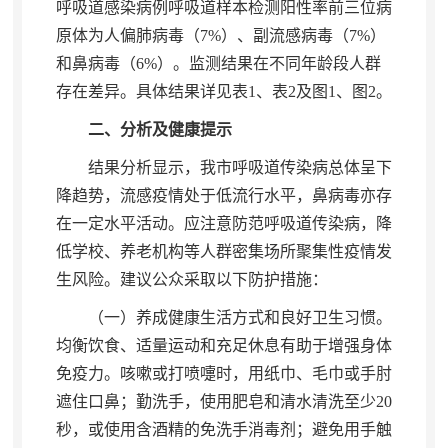
呼吸道感染病例呼吸道样本检测阳性率前三位病
原体为人偏肺病毒（7%）、副流感病毒（7%）
和鼻病毒（6%）。监测结果在不同年龄段人群
存在差异
。
具体结果详见表1、表2及图1、图2。
二、分析及健康提示
结果分析显示
，
我市呼吸道传染病总体呈下
降趋势，流感疫情处于低流行水平
，
鼻病毒亦存
在一定水平活动。应注意防范呼吸道传染病
，
降
低学校、养老机构等人群密集场所聚集性疫情发
生风险。建议公众采取以下防护措施：
（一）养成健康生活方式和良好卫生习惯
。
均衡饮食、适量运动和充足休息有助于增强身体
免疫力。咳嗽或打喷嚏时
，
用纸巾、毛巾或手肘
遮住口鼻；勤洗手
，
使用肥皂和清水清洗至少20
秒，或使用含酒精的免洗手消毒剂
；
避免用手触