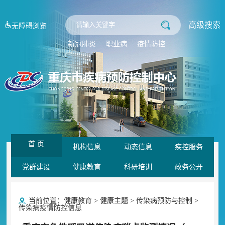
高级搜索
无障碍浏览
新冠肺炎
职业病
疫情防控
首 页
机构信息
动态信息
疾控服务
党群建设
健康教育
科研培训
政务公开
当前位置：
健康教育
>
健康主题
>
传染病预防与控制
>
传染病疫情防控信息