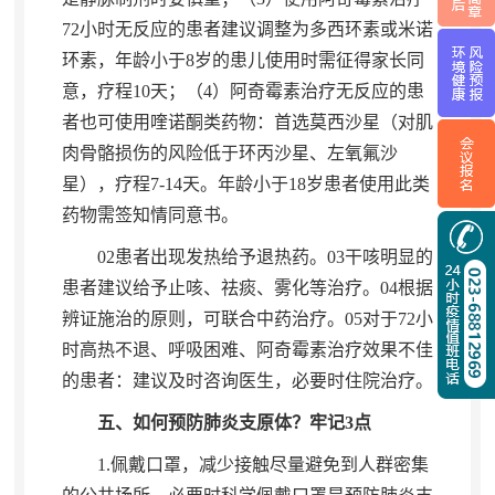
72小时无反应的患者建议调整为多西环素或米诺
环素
，
年龄小于8岁的患儿使用时需征得家长同
意，疗程10天
；
（4）阿奇霉素治疗无反应的患
者也可使用喹诺酮类药物：首选莫西沙星（对肌
肉骨骼损伤的风险低于环丙沙星、左氧氟沙
星），疗程7-14天
。
年龄小于18岁患者使用此类
药物需签知情同意书。
02患者出现发热给予退热药
。
03干咳明显的
患者建议给予止咳、祛痰、雾化等治疗。04根据
辨证施治的原则
，
可联合中药治疗。05对于72小
时高热不退、呼吸困难、阿奇霉素治疗效果不佳
的患者：建议及时咨询医生
，
必要时住院治疗。
五、如何预防肺炎支原体？牢记3点
1.佩戴口罩
，
减少接触尽量避免到人群密集