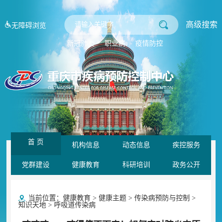
高级搜索
无障碍浏览
新冠肺炎
职业病
疫情防控
首 页
机构信息
动态信息
疾控服务
党群建设
健康教育
科研培训
政务公开
当前位置：
健康教育
>
健康主题
>
传染病预防与控制
>
知识天地
>
呼吸道传染病