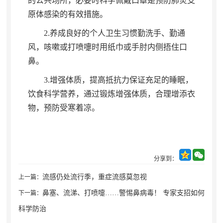
的公共场所，必要时科学佩戴口罩是预防肺炎支
原体感染的有效措施
。
2.养成良好的个人卫生习惯勤洗手、勤通
风
，
咳嗽或打喷嚏时用纸巾或手肘内侧捂住口
鼻。
3.增强体质
，
提高抵抗力保证充足的睡眠，
饮食科学营养
，
通过锻炼增强体质，合理增添衣
物
，
预防受寒着凉。
分享到：
流感仍处流行季，重症流感莫忽视
上一篇：
鼻塞、流涕、打喷嚏……警惕鼻病毒！ 专家支招如何
下一篇：
科学防治