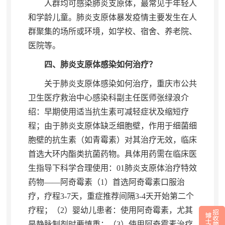
人群均可感染肺炎支原体
，
最常见于年轻人
和学龄儿童。肺炎支原体暴发疫情主要发生在人
群聚集的场所或环境
，
如学校、宿舍、养老院、
医院等。
四、肺炎支原体感染如何治疗？
关于肺炎支原体感染如何治疗
，
重庆市公共
卫生医疗救治中心感染科副主任医师张绿浪介
绍：早期使用适当抗生素可减轻症状及缩短疗
程；由于肺炎支原体缺乏细胞壁
，
作用于细菌细
胞壁的抗生素（如青霉素）对其治疗无效，临床
首选大环内酯类抗菌药物
。
具体用药需在临床医
生指导下科学合理使用：01肺炎支原体治疗特效
药物——阿奇霉素（1）首选阿奇霉素口服治
疗，疗程3-7天
，
重症推荐间隔3-4天开始第二个
疗程；（2）婴幼儿患者：使用阿奇霉素
，
尤其
是静脉制剂时要慎重；（3）使用阿奇霉素治疗