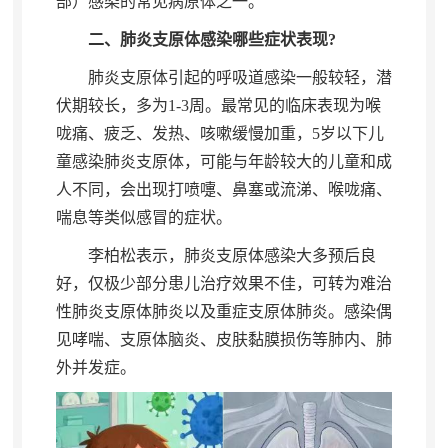
部）感染的常见病原体之一
。
二、肺炎支原体感染哪些症状表现?
肺炎支原体引起的呼吸道感染一般较轻
，
潜
伏期较长，多为1-3周
。
最常见的临床表现为喉
咙痛、疲乏、发热、咳嗽缓慢加重，5岁以下儿
童感染肺炎支原体
，
可能与年龄较大的儿童和成
人不同，会出现打喷嚏、鼻塞或流涕、喉咙痛、
喘息等类似感冒的症状
。
李柏松表示
，
肺炎支原体感染大多预后良
好，仅极少部分患儿治疗效果不佳
，
可转为难治
性肺炎支原体肺炎以及重症支原体肺炎。感染偶
见哮喘、支原体脑炎、皮肤黏膜损伤等肺内、肺
外并发症
。