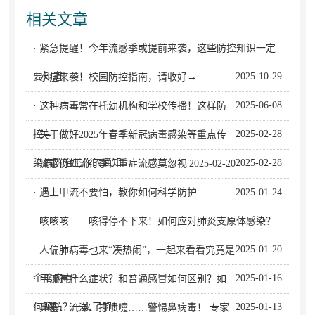
相关文章
· 紧急提醒！今年流感季或提前来袭，这些防控知识一定
要知道
2025-10-29
· 水痘来袭！校园防控指南，请收好→
2025-06-08
· 这种病毒常在托幼机构和学校传播！这样防
控→
2025-02-28
· 关于做好2025年春季新冠病毒感染等重点传
染病防治工作的通知
2025-02-28
· 流感仍处流行季，重症流感莫忽视
2025-02-20
· 遇上甲流不要怕，教你如何科学防护
2025-01-24
· 咳咳咳……咳得停不下来！如何应对肺炎支原体感染？
2025-01-20
· 人偏肺病毒也来“凑热闹”，一起来看看究竟是
个啥病毒?
2025-01-16
· 甲流有什么症状？和普通感冒如何区别？如
何预防？一文了解！
2025-01-13
· 鼻塞、流涕、打喷嚏……警惕鼻病毒！ 专家