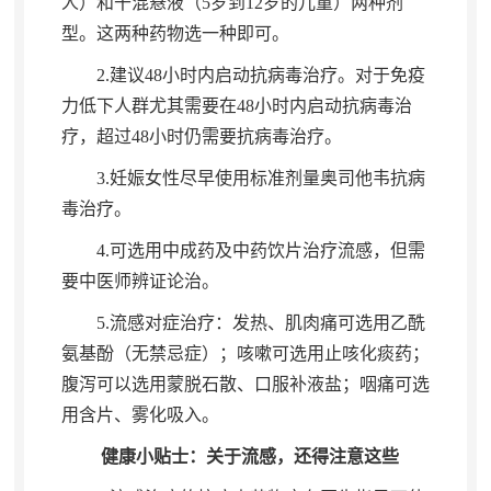
人）和干混悬液（
5
岁到
12
岁的儿童）两种剂
型
。
这两种药物选一种即可。
2.
建议
48
小时内启动抗病毒治疗
。
对于免疫
力低下人群尤其需要在
48
小时内启动抗病毒治
疗
，
超过
48
小时仍需要抗病毒治疗
。
3.
妊娠女性尽早使用标准剂量奥司他韦抗病
毒治疗
。
4.
可选用中成药及中药饮片治疗流感
，
但需
要中医师辨证论治。
5.
流感对症治疗：发热、肌肉痛可选用乙酰
氨基酚（无禁忌症）
；
咳嗽可选用止咳化痰药；
腹泻可以选用蒙脱石散、口服补液盐
；
咽痛可选
用含片、雾化吸入。
健康小贴士：关于流感
，
还得注意这些