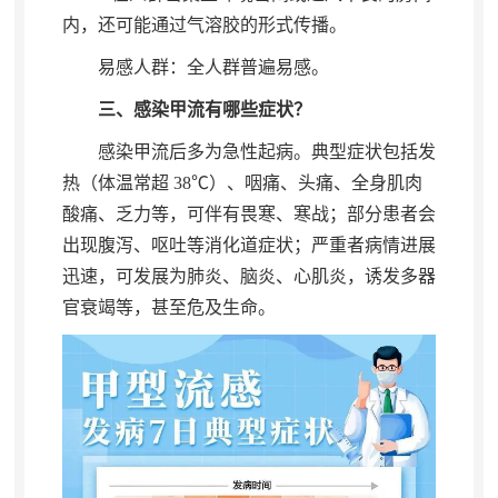
内
，
还可能通过气溶胶的形式传播。
易感人群：全人群普遍易感
。
三、感染甲流有哪些症状？
感染甲流后多为急性起病
。
典型症状包括发
热（体温常超
38
℃）、咽痛、头痛、全身肌肉
酸痛、乏力等
，
可伴有畏寒、寒战；部分患者会
出现腹泻、呕吐等消化道症状
；
严重者病情进展
迅速，可发展为肺炎、脑炎、心肌炎
，
诱发多器
官衰竭等，甚至危及生命
。