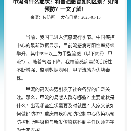
甲流有什么症状？和普通感冒如何区别？如何
预防？一文了解！
来源：传防所 发布日期：2025-01-13
当前
，
我国已进入流感流行季节。中国疾控
中心的最新数据显示
，
目前流感病毒阳性率持续
攀升，其中
99%
以上为甲型流感（以下简称
“甲
流”）
。
随着气温下降，我市流感病毒的活跃性
不断增强
，
监测数据表明，甲型流感为优势毒
株
。
甲流的高发态势引发了社会各界的广泛关
注
。
那么，甲流的易感人群有哪些？主要症状是
什么？出现哪些症状需要及时就医？大家又该如
何做好防护？重庆市疾病预防控制中心传染病预
防控制所呼吸道与新发传染病科副主任医师熊宇
为大家支招
。