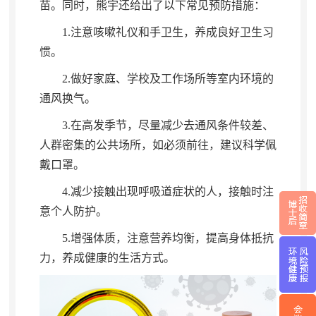
苗。同时
，
熊宇还给出了以下常见预防措施：
1.
注意咳嗽礼仪和手卫生
，
养成良好卫生习
惯。
2.
做好家庭、学校及工作场所等室内环境的
通风换气
。
3.
在高发季节
，
尽量减少去通风条件较差、
人群密集的公共场所，如必须前往
，
建议科学佩
戴口罩。
4.
减少接触出现呼吸道症状的人
，
接触时注
意个人防护。
5.
增强体质
，
注意营养均衡，提高身体抵抗
力
，
养成健康的生活方式。