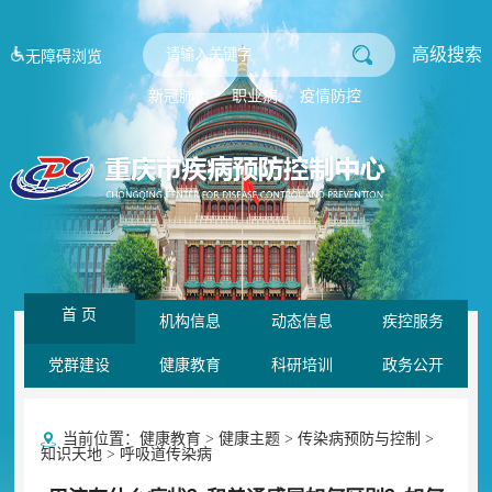
高级搜索
无障碍浏览
新冠肺炎
职业病
疫情防控
首 页
机构信息
动态信息
疾控服务
党群建设
健康教育
科研培训
政务公开
当前位置：
健康教育
>
健康主题
>
传染病预防与控制
>
知识天地
>
呼吸道传染病