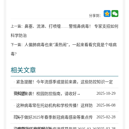
分享到：
鼻塞、流涕、打喷嚏……警惕鼻病毒！ 专家支招如何
上一篇：
科学防治
人偏肺病毒也来“凑热闹”，一起来看看究竟是个啥病
下一篇：
毒?
相关文章
· 紧急提醒！今年流感季或提前来袭，这些防控知识一定
要知道
2025-10-29
· 水痘来袭！校园防控指南，请收好→
2025-06-08
· 这种病毒常在托幼机构和学校传播！这样防
控→
2025-02-28
· 关于做好2025年春季新冠病毒感染等重点传
染病防治工作的通知
2025-02-28