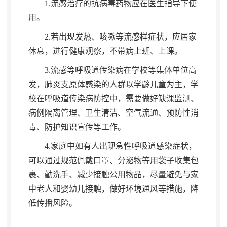
1.
流感治疗的抗病毒药物应在医生指导下使
用
。
2.
若出现发热、咳嗽等流感样症状
，
应居家
休息，进行健康观察
，
不带病上班、上课。
3.
流感等呼吸道传染病在学校等集体单位高
发
，
肺炎支原体感染的人群以学龄儿童为主，学
校在呼吸道传染病防控中
，
需要做好缺课监测、
病例隔离管理、卫生清洁、空气流通、预防性消
毒、防护知识宣传等工作。
4.
家庭中如有人出现急性呼吸道感染症状
，
可以通过规范佩戴口罩、分泌物等用袋子收集包
裹、勤洗手、减少接触公用物品，尽量避免与家
中老人和婴幼儿接触
，
做好环境通风等措施，降
低传播风险
。