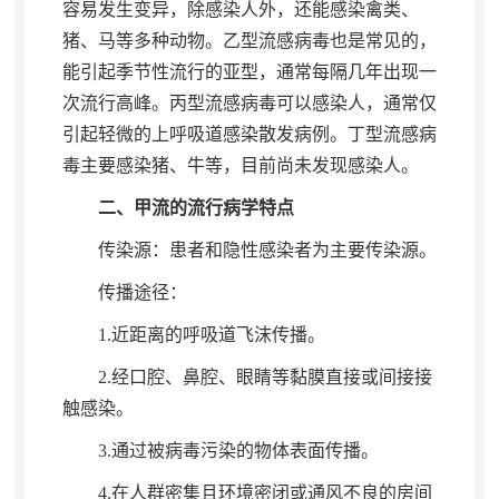
容易发生变异，除感染人外
，
还能感染禽类、
猪、马等多种动物。乙型流感病毒也是常见的
，
能引起季节性流行的亚型，通常每隔几年出现一
次流行高峰
。
丙型流感病毒可以感染人，通常仅
引起轻微的上呼吸道感染散发病例
。
丁型流感病
毒主要感染猪、牛等，目前尚未发现感染人
。
二、甲流的流行病学特点
传染源：患者和隐性感染者为主要传染源
。
传播途径：
1.
近距离的呼吸道飞沫传播
。
2.
经口腔、鼻腔、眼睛等黏膜直接或间接接
触感染
。
3.
通过被病毒污染的物体表面传播
。
4.
在人群密集且环境密闭或通风不良的房间