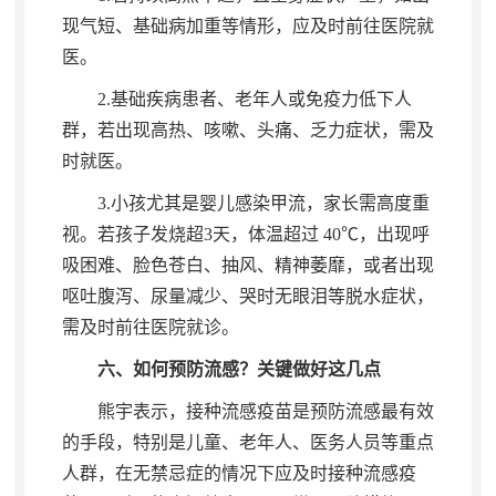
现气短、基础病加重等情形
，
应及时前往医院就
医。
2.
基础疾病患者、老年人或免疫力低下人
群
，
若出现高热、咳嗽、头痛、乏力症状，需及
时就医
。
3.
小孩尤其是婴儿感染甲流
，
家长需高度重
视。若孩子发烧超
3
天
，
体温超过
40
℃
，
出现呼
吸困难、脸色苍白、抽风、精神萎靡，或者出现
呕吐腹泻、尿量减少、哭时无眼泪等脱水症状
，
需及时前往医院就诊。
六、如何预防流感？关键做好这几点
熊宇表示
，
接种流感疫苗是预防流感最有效
的手段，特别是儿童、老年人、医务人员等重点
人群
，
在无禁忌症的情况下应及时接种流感疫