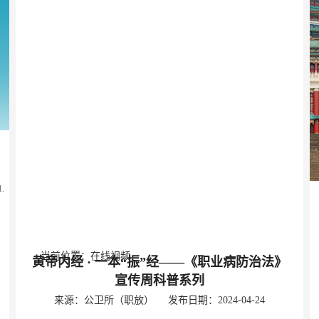
首 页
机构信息
动态信息
疾控服务
党群建设
健康教育
科研培训
政务公开
当前位置：
在线视频
黄帝内经 · 一本“振”经——《职业病防治法》
宣传周科普系列
来源：公卫所（职放） 发布日期：2024-04-24