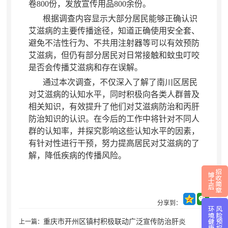
卷800份
，
发放宣传用品
800
余份
。
根据调查内容显示大部分居民能够正确认识
艾滋病的主要传播途径
，
知道正确使用安全套、
避免不洁性行为、不共用注射器等可以有效预防
艾滋病，但仍有部分居民对日常接触和蚊虫叮咬
是否会传播艾滋病和存在误解
。
通过本次调查
，
不仅深入了解了南川区居民
对艾滋病的认知水平，同时积极向各类人群普及
相关知识
，
有效提升了他们对艾滋病防治和丙肝
防治知识的认识。在今后的工作中将针对不同人
群的认知率
，
并探究影响这些认知水平的因素，
有针对性进行干预
，
努力提高居民对艾滋病的了
解，降低疾病的传播风险
。
分享到：
重庆市开州区镇村积极联动广泛宣传防治肝炎
上一篇：