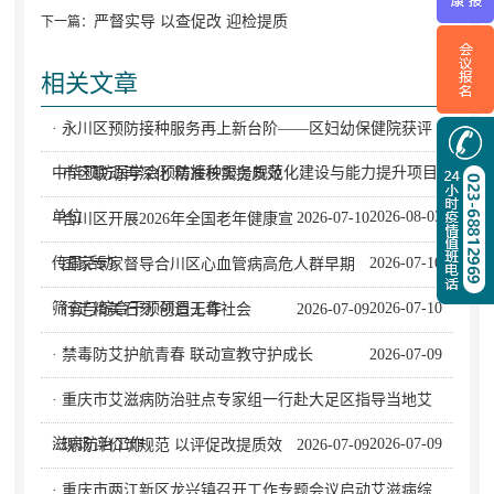
严督实导 以查促改 迎检提质
下一篇：
相关文章
· 永川区预防接种服务再上新台阶——区妇幼保健院获评
中华预防医学会预防接种服务规范化建设与能力提升项目
· 市区联动再深化 精准核实提质效
单位
2026-08-03
2026-07-10
· 合川区开展2026年全国老年健康宣
传周活动
2026-07-10
· 国家专家督导合川区心血管病高危人群早期
筛查与综合干预项目工作
2026-07-10
· 行走精美石刻 创造无毒社会
2026-07-09
· 禁毒防艾护航青春 联动宣教守护成长
2026-07-09
· 重庆市艾滋病防治驻点专家组一行赴大足区指导当地艾
滋病防治工作
2026-07-09
· 现场评价筑规范 以评促改提质效
2026-07-09
· 重庆市两江新区龙兴镇召开工作专题会议启动艾滋病综