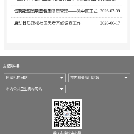
合防治应急响应机制
2026-07-09
· 开展骨病调查 做实健康管理——渝中区正式
启动骨质疏松社区患者基线调查工作
2026-06-17
友情链接:
国家机构网站
市内相关部门网站
市内公共卫生机构网站
重庆市疾控中心微