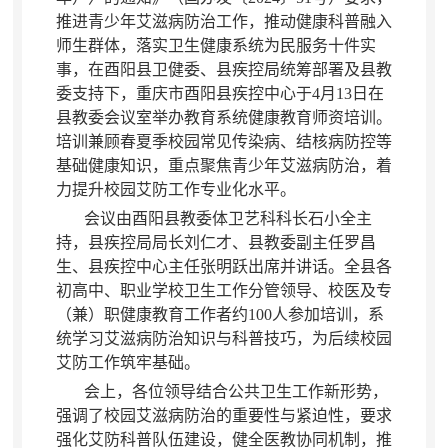
推进青少年艾滋病防治工作，推动健康科普融入
师生群体
，
落实卫生健康系统为民服务十件实
事，在酉阳县卫健委、县疾控局统筹部署及县教
委支持下
，
重庆市酉阳县疾控中心于4月13日在
县教委会议室举办教育系统健康教育师资培训。
培训兼顾春夏季校园常见传染病、结核病防控等
基础健康知识
，
重点聚焦青少年艾滋病防治，着
力提升校园艾防工作专业化水平
。
会议由酉阳县教委体卫艺科科长石小全主
持
，
县疾控局局长刘仁才、县教委副主任罗昌
生、县疾控中心主任张明跃出席并讲话。全县各
初高中、职业学校卫生工作分管领导、校医及专
（兼）职健康教育工作者约100人参加培训
，
系
统学习艾滋病防治知识与科普技巧，为后续校园
艾防工作筑牢基础
。
会上
，
各位领导结合公共卫生工作新形势，
强调了校园艾滋病防治的重要性与紧迫性
，
要求
强化艾防科普队伍建设，健全医教协同机制
，
推