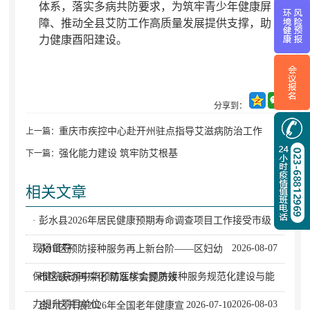
体系
，
落实多病共防要求，为筑牢青少年健康屏
障、推动全县艾防工作高质量发展提供支撑
，
助
力健康酉阳建设。
分享到：
重庆市疾控中心赴开州驻点指导艾滋病防治工作
上一篇：
强化能力建设 筑牢防艾根基
下一篇：
相关文章
· 彭水县2026年居民健康预期寿命调查项目工作接受市级
现场督导
2026-08-07
· 永川区预防接种服务再上新台阶——区妇幼
保健院获评中华预防医学会预防接种服务规范化建设与能
· 市区联动再深化 精准核实提质效
力提升项目单位
2026-08-03
2026-07-10
· 合川区开展2026年全国老年健康宣