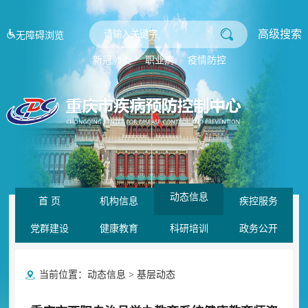
高级搜索
无障碍浏览
新冠肺炎
职业病
疫情防控
动态信息
首 页
机构信息
疾控服务
党群建设
健康教育
科研培训
政务公开
当前位置：
动态信息
>
基层动态