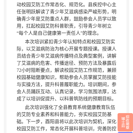
动校园艾防工作常态化、规范化。县疾控中心主
任张明跃解读了青少年艾滋病感染严峻形势
，
明
确青少年是艾防重点人群，鼓励参会人员学以致
用
，
扛起校园艾防科普职责，引导青少年树立
“每个人是自己健康第一责任人”的理念
。
本次培训紧扣青少年认知特点和校园艾防实
际
，
以艾滋病防治为核心开展专题授课。授课人
员结合青少年艾滋病传播特点及典型案例
，
讲解
了艾滋病的危害、传播途径、预防方法及暴露后
72小时阻断要点，解读校园艾防工作规范
，
兼顾
校园基础健康知识，帮助参会人员掌握艾防技能
与实操方法
，
提升科普履职能力。培训期间
，
参
会人员踊跃互动、认真记录，学习氛围浓厚
，
达
成了以培训促提升、以科普筑防线的预期目标。
此次培训强化了全县教育系统健康教育队伍
的艾防专业素养和科普能力
，
夯实校园艾防基
础。下一步
，
酉阳县将以此次培训为契机，深化
校园艾防工作
，
常态化开展科普培训，完善防控