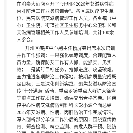
在渝豪大酒店召开了“开州区2026年艾滋病性病
丙肝防治工作业务培训会”
。
各区属医疗卫生单
位、民营医院艾滋病管理工作人员，各乡镇（中
心）卫生院、街道社区卫生服务中心公卫科长和
艾滋病管理相关工作人员参加培训
，
共计100余
人参会。
开州区疾控中心副主任杨屏锋出席本次培训
并作工作强调：一是强化统筹调度
，
合理配置人
员力量，确保防艾工作有人抓、能抓实、见实
效
；
二是紧盯目标任务，抢抓进度、攻坚破难
，
全力推进各项防治工作落地，按期高质量完成既
定目标
；
三是深化创新实践，聚焦艾滋病防治宣
传“十分满意”活动、重点乡镇重点人群扩大筛查
等重点工作提质增效
，
确保交出合格答卷。区疾
控中心性病艾滋病防制科科长彭小波全面总结
2025年艾滋病、性病、丙肝防治工作完成情况
，
深入剖析部分单位工作滞后的原因；围绕宣传教
育、筛查检测、哨点监测、高危人群干预、随访