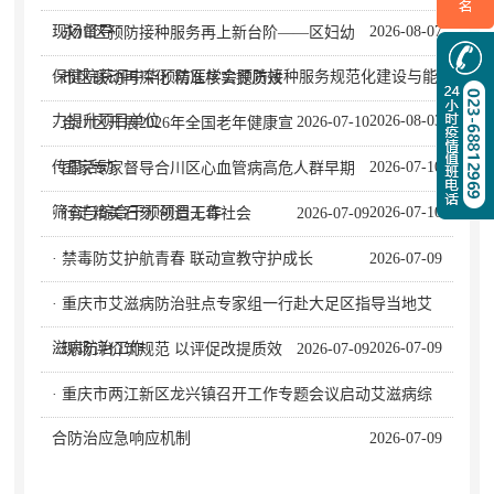
现场督导
2026-08-07
· 永川区预防接种服务再上新台阶——区妇幼
保健院获评中华预防医学会预防接种服务规范化建设与能
· 市区联动再深化 精准核实提质效
力提升项目单位
2026-08-03
2026-07-10
· 合川区开展2026年全国老年健康宣
传周活动
2026-07-10
· 国家专家督导合川区心血管病高危人群早期
筛查与综合干预项目工作
2026-07-10
· 行走精美石刻 创造无毒社会
2026-07-09
· 禁毒防艾护航青春 联动宣教守护成长
2026-07-09
· 重庆市艾滋病防治驻点专家组一行赴大足区指导当地艾
滋病防治工作
2026-07-09
· 现场评价筑规范 以评促改提质效
2026-07-09
· 重庆市两江新区龙兴镇召开工作专题会议启动艾滋病综
合防治应急响应机制
2026-07-09