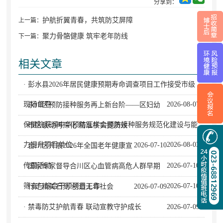
分享到：
护航折翼青春，共筑防艾屏障
上一篇：
聚力骨骼健康 筑牢老年防线
下一篇：
相关文章
· 彭水县2026年居民健康预期寿命调查项目工作接受市级
现场督导
2026-08-07
· 永川区预防接种服务再上新台阶——区妇幼
保健院获评中华预防医学会预防接种服务规范化建设与能
· 市区联动再深化 精准核实提质效
力提升项目单位
2026-08-03
2026-07-10
· 合川区开展2026年全国老年健康宣
传周活动
2026-07-10
· 国家专家督导合川区心血管病高危人群早期
筛查与综合干预项目工作
2026-07-10
· 行走精美石刻 创造无毒社会
2026-07-09
· 禁毒防艾护航青春 联动宣教守护成长
2026-07-09