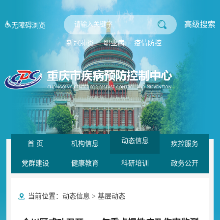
高级搜索
无障碍浏览
新冠肺炎
职业病
疫情防控
动态信息
首 页
机构信息
疾控服务
党群建设
健康教育
科研培训
政务公开
当前位置：
动态信息
>
基层动态