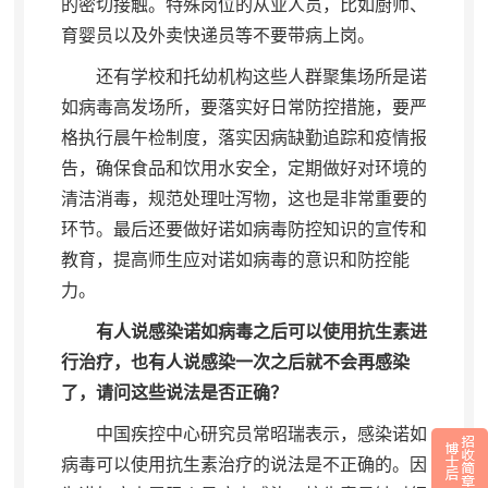
的密切接触
。
特殊岗位的从业人员，比如厨师、
育婴员以及外卖快递员等不要带病上岗
。
还有学校和托幼机构这些人群聚集场所是诺
如病毒高发场所
，
要落实好日常防控措施，要严
格执行晨午检制度
，
落实因病缺勤追踪和疫情报
告，确保食品和饮用水安全
，
定期做好对环境的
清洁消毒，规范处理吐泻物
，
这也是非常重要的
环节。最后还要做好诺如病毒防控知识的宣传和
教育
，
提高师生应对诺如病毒的意识和防控能
力。
有人说感染诺如病毒之后可以使用抗生素进
行治疗
，
也有人说感染一次之后就不会再感染
了，请问这些说法是否正确？
中国疾控中心研究员常昭瑞表示
，
感染诺如
病毒可以使用抗生素治疗的说法是不正确的。因