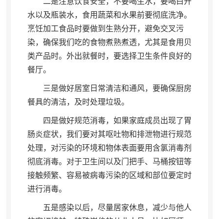
二是注意饮食安全
，
不要喝生水，要喝白开
水以及瓶装水
，
食用蔬菜和水果前要彻底洗净。
烹饪加工食品时要做到生熟分开
，
避免交叉污
染，确保我们吃的食物煮熟煮透
，
尤其是食用贝
类产品时。外出就餐时
，
要选择卫生条件良好的
餐厅。
三是做好居室日常清洁和通风
，
要确保厨房
餐具的清洁，及时处理垃圾
。
四是做好规范消毒
，
如果家庭成员出现了胃
肠炎症状，我们要对其呕吐物和排泄物进行规范
处理
，
对污染的环境和物体表面要用含氯消毒剂
彻底消毒。对于卫生间以及门把手、马桶按钮等
接触频繁、容易被病毒污染的区域和部位要定时
进行消毒
。
五是感染以后
，
尽量居家休息，减少与他人