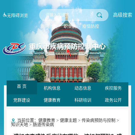
高级搜索
无障碍浏览
新冠肺炎
职业病
疫情防控
首 页
机构信息
动态信息
疾控服务
党群建设
健康教育
科研培训
政务公开
当前位置：
健康教育
>
健康主题
>
传染病预防与控制
>
知识天地
>
肠道传染病