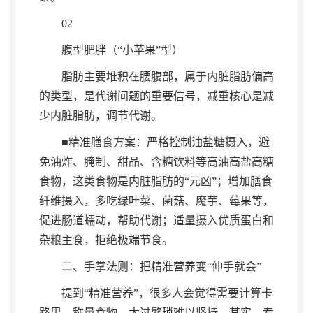
02
腹型肥胖（“小苹果”型）
脂肪主要堆积在腰腹部
，
属于内脏脂肪偏高
的类型，是代谢问题的重要信号
，
减重核心是减
少内脏脂肪，调节代谢
。
■精准膳食方案：严格控制油盐糖摄入
，
避
免油炸、腌制、甜品、含糖饮料等高油高盐高糖
食物，这类食物是内脏脂肪的“元凶”
；
增加膳食
纤维摄入，多吃绿叶菜、菌菇、魔芋、莓果等
，
促进肠道蠕动，帮助代谢
；
适量摄入优质蛋白和
杂粮主食，拒绝极端节食
。
二、手掌法则：把精准营养变“伸手就会”
提到“精准营养”
，
很多人会觉得需要计算卡
路里、称量食物，太过繁琐难以坚持
。
其实，专