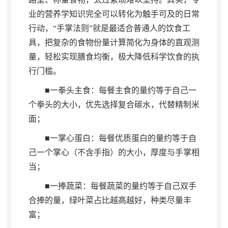
业的营养学知识完全可以转化为触手可及的日常
行动
，
“手掌法则”就是最适合普通人的饮食工
具，把复杂的食物份量计算简化为身体的直观测
量
，
轻松实现膳食均衡，极大降低科学饮食的执
行门槛
。
■一拳头主食：每餐主食的量约等于自己一
个拳头的大小
，
优先选择复合碳水，代替精制米
面
；
■一掌心蛋白：每餐优质蛋白的量约等于自
己一个掌心（不含手指）的大小
，
厚度与手掌相
当；
■一捧蔬菜：每餐蔬菜的量约等于自己双手
合捧的量
，
绿叶菜占比越高越好，种类尽量丰
富
；