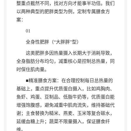
整重点截然不同，找对方向才能事半功倍
。
我们
以两种典型的肥胖类型为例，定制专属膳食方
案：
01
全身性肥胖（“大胖胖”型）
这类肥胖多因热量摄入长期大于消耗导致
，
全身脂肪分布均匀，减重核心是控制总热量
，
同
时保住肌肉量。
■精准膳食方案：在合理控制每日总热量的
基础上
，
重点提升优质蛋白摄入，比如鸡胸肉、
鱼虾、鸡蛋、豆制品、低脂牛奶等
，
优质蛋白能
增强饱腹感，避免减重中肌肉流失
，
维持基础代
谢；主食替换为糙米、燕麦、玉米等复合碳水
，
延缓血糖上升；蔬菜不限量摄入
，
保证膳食纤
维。