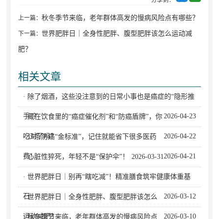
秋冬季节来临，老年群体高发的慢病风险点有哪些？
上一篇：
世界肥胖日｜全身性肥胖、腹型肥胖该怎么运动减
下一篇：
肥？
相关文章
· 除了烟酒，这些没注意到的日常小事也是癌症的“隐形推
手”？
2026-04-23
· 藏在饮食里的“癌症催化剂”和“防癌盾牌”，你
吃对了吗？
2026-04-22
· 15条防癌“金标准”，记住就能省下很多医药
费！
2026-04-21
· 心脏性猝死，年轻不是“保护伞”！
2026-03-31
· 世界肥胖日｜别再“瞎吃减”！精准膳食筑牢健康体重基
石
2026-03-12
· 世界肥胖日｜全身性肥胖、腹型肥胖该怎么
运动减肥？
2026-03-10
· 秋冬季节来临，老年群体高发的慢病风险点