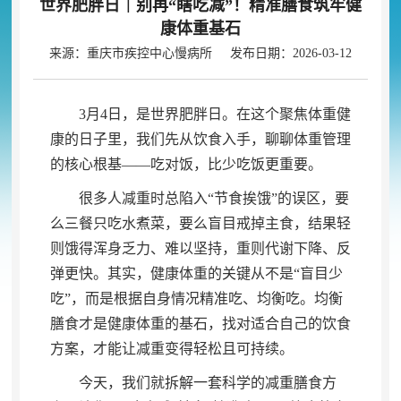
世界肥胖日｜别再“瞎吃减”！精准膳食筑牢健
康体重基石
来源：重庆市疾控中心慢病所 发布日期：2026-03-12
3月4日
，
是世界肥胖日。在这个聚焦体重健
康的日子里
，
我们先从饮食入手，聊聊体重管理
的核心根基——吃对饭
，
比少吃饭更重要。
很多人减重时总陷入“节食挨饿”的误区
，
要
么三餐只吃水煮菜，要么盲目戒掉主食
，
结果轻
则饿得浑身乏力、难以坚持，重则代谢下降、反
弹更快
。
其实，健康体重的关键从不是“盲目少
吃”
，
而是根据自身情况精准吃、均衡吃。均衡
膳食才是健康体重的基石
，
找对适合自己的饮食
方案，才能让减重变得轻松且可持续
。
今天
，
我们就拆解一套科学的减重膳食方