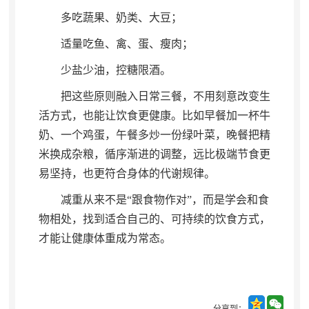
多吃蔬果、奶类、大豆
；
适量吃鱼、禽、蛋、瘦肉
；
少盐少油
，
控糖限酒。
把这些原则融入日常三餐
，
不用刻意改变生
活方式，也能让饮食更健康
。
比如早餐加一杯牛
奶、一个鸡蛋，午餐多炒一份绿叶菜
，
晚餐把精
米换成杂粮，循序渐进的调整
，
远比极端节食更
易坚持，也更符合身体的代谢规律
。
减重从来不是“跟食物作对”
，
而是学会和食
物相处，找到适合自己的、可持续的饮食方式
，
才能让健康体重成为常态。
分享到：