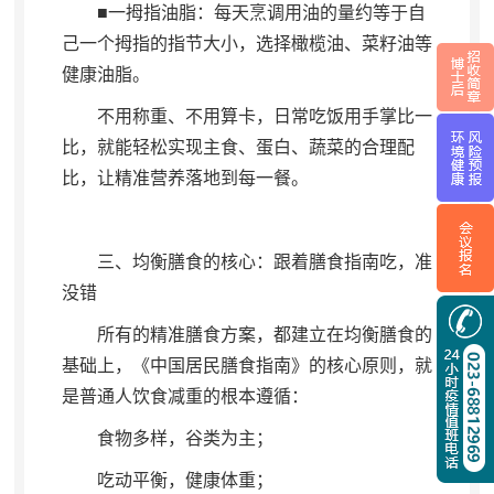
■一拇指油脂：每天烹调用油的量约等于自
己一个拇指的指节大小
，
选择橄榄油、菜籽油等
健康油脂。
不用称重、不用算卡
，
日常吃饭用手掌比一
比，就能轻松实现主食、蛋白、蔬菜的合理配
比
，
让精准营养落地到每一餐。
三、均衡膳食的核心：跟着膳食指南吃
，
准
没错
所有的精准膳食方案
，
都建立在均衡膳食的
基础上，《中国居民膳食指南》的核心原则
，
就
是普通人饮食减重的根本遵循：
食物多样
，
谷类为主；
吃动平衡
，
健康体重；