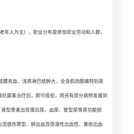
老年人为主），职业分布是参加农业劳动和人群、
眼结膜充血、浅表淋巴结肿大、全身肌肉酸痛特别是
效抗菌素治疗后，即可痊愈，而另有部分病例发展到
；肾型患者出现蛋白尿、血尿、管型尿等肾功能损
为流感伤寒型、肺出血及弥漫性出血性、黄疸出血