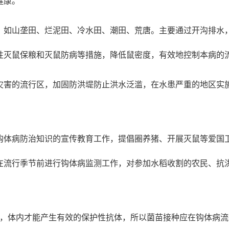
健康。
，如山垄田、烂泥田、冷水田、潮田、荒唐。主要通过开沟排水
性灭鼠保粮和灭鼠防病等措施，降低鼠密度，有效地控制本病的
灾害的流行区，加固防洪堤防止洪水泛滥，在水患严重的地区实
钩体病防治知识的宣传教育工作，提倡圈养猪、开展灭鼠等爱国
在流行季节前进行钩体病监测工作，对参加水稻收割的农民、抗
，体内才能产生有效的保护性抗体，所以菌苗接种应在钩体病流