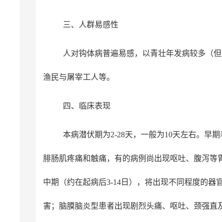
三、人群易感性
人对钩体病普遍易感，以青壮年发病较多（但
渔民与屠宰工人等。
四、临床表现
本病潜伏期为2-28天，一般为10天左右。
腓肠肌疼痛和触痛，有的病例尚出现呕吐、腹泻等
中期（约在起病后3-14日），将出现不同程度的
害；脑膜脑炎型患者出现剧烈头痛、呕吐、颈强直