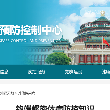
新冠肺炎
职
信息
疾控服务
党群建设
健
>
知识天地
>
其他传染病
钩端螺旋体病防控知识