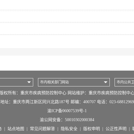
市内相关部门网站
市内公共
版权所有：重庆市疾病预防控制中心 网站维护：重庆市疾病预防控制中
地址：重庆市两江新区同兴北路187号 邮编：400707 电话：023-68812969
渝ICP备06007539号-1
渝公网安备：
50010302000384
务
|
站点地图
|
常见问题解答
|
隐私安全
|
版权申明
|
公正性声明
|