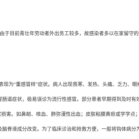
由于目前青壮年劳动者外出务工较多，故感染者多以在家留守的
早期表现为“重感冒样”症状。病人出现畏寒、发热、头痛、乏力、
胃肠道症状，极易误诊为流行性感冒。部分患者早期得到及时有
器官损害。如鼻衂、咳血、肺弥漫性出血；皮肤粘膜黄疸或学学点
及脑脊液成分改变。为了临床诊治和抢救方便，一般将钩体病分